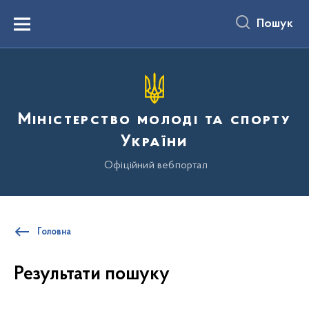
до
основного
Пошук
вмісту
Menu
Міністерство молоді та спорту
України
Офіційний вебпортал
Головна
Результати пошуку