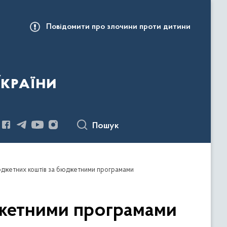
Повідомити про злочини проти дитини
України
Пошук
юджетних коштів за бюджетними програмами
джетними програмами