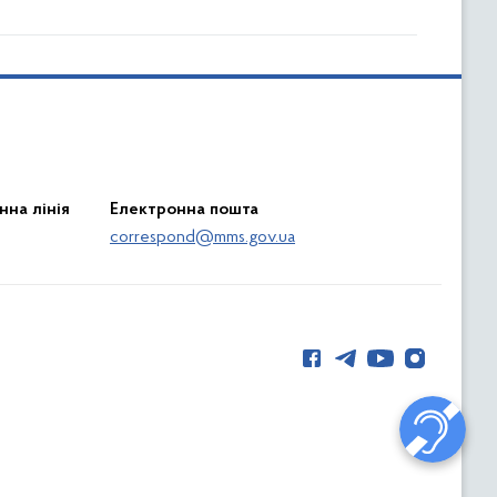
нна лінія
Електронна пошта
correspond@mms.gov.ua