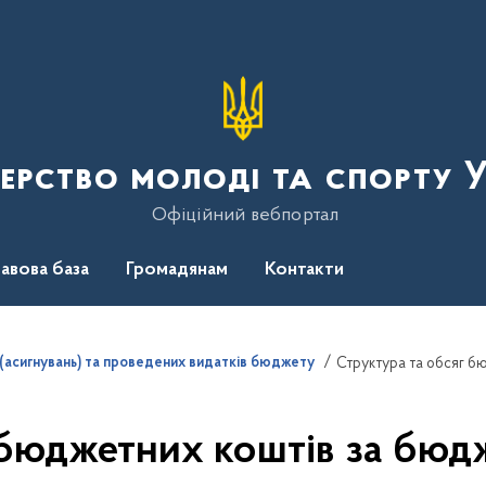
терство молоді та спорту 
Офіційний вебпортал
авова база
Громадянам
Контакти
(асигнувань) та проведених видатків бюджету
Структура та обсяг б
 бюджетних коштів за бю