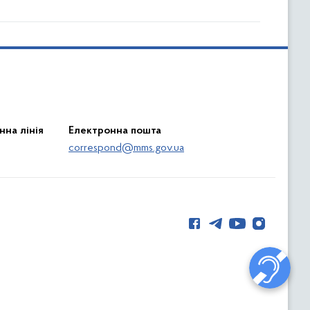
нна лінія
Електронна пошта
correspond@mms.gov.ua