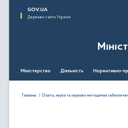
до
основного
GOV.UA
вмісту
Державні сайти України
Мініс
Міністерство
Діяльність
Нормативно-пр
Головна
Освіта, наука та науково-методичне забезпече