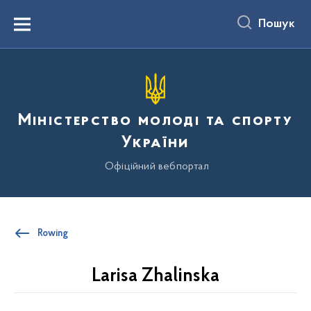
до
основного
Пошук
вмісту
Menu
Міністерство молоді та спорту
України
Офіційний вебпортал
Rowing
Larisa Zhalinska