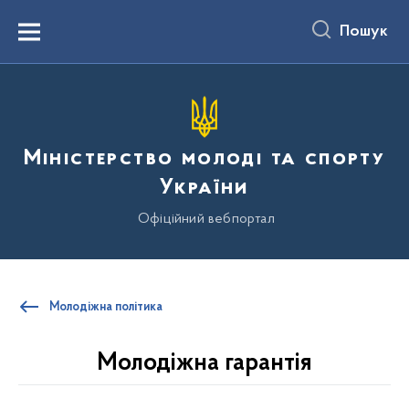
до
основного
Пошук
вмісту
Menu
Міністерство молоді та спорту
України
Офіційний вебпортал
Молодіжна політика
Молодіжна гарантія