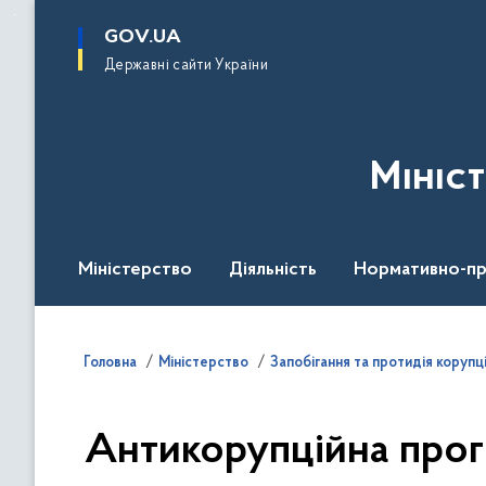
до
основного
GOV.UA
вмісту
Державні сайти України
Мініс
Міністерство
Діяльність
Нормативно-пр
Головна
Міністерство
Запобігання та протидія корупці
Антикорупційна прогр