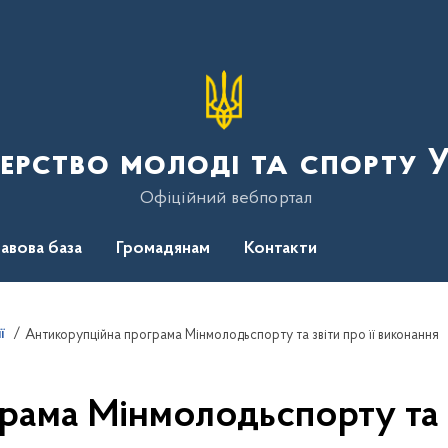
терство молоді та спорту 
Офіційний вебпортал
авова база
Громадянам
Контакти
ї
Антикорупційна програма Мінмолодьспорту та звіти про її виконання
ама Мінмолодьспорту та з