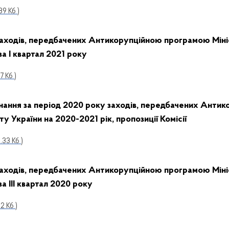
39 Кб )
заходів, передбачених Антикорупційною програмою
Мін
за І квартал 2021 року
17 Кб )
нання за період 2020 року заходів,
передбачених Антик
ту України на 2020-2021 рік,
пропозиції Комісії
1.33 Кб )
заходів, передбачених Антикорупційною програмою Міні
а ІІІ квартал 2020 року
62 Кб )