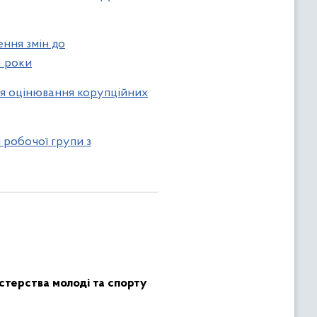
ення змін до
1 роки
ння оцінювання корупційних
 робочої групи з
істерства молоді та спорту