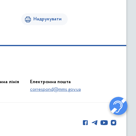
Надрукувати
нна лінія
Електронна пошта
correspond@mms.gov.ua