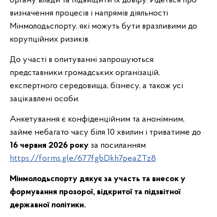
органу влади та підвищити їх довіру. Йдеться про
визначення процесів і напрямів діяльності
Мінмолодьспорту, які можуть бути вразливими до
корупційних ризиків.
До участі в опитуванні запрошуються
представники громадських організацій,
експертного середовища, бізнесу, а також усі
зацікавлені особи.
Анкетування є конфіденційним та анонімним,
займе небагато часу біля 10 хвилин і триватиме до
16 червня 2026 року
за посиланням
https://forms.gle/677fgbDkh7peaZTz8
Мінмолодьспорту дякує за участь та внесок у
формування прозорої, відкритої та підзвітної
державної політики.