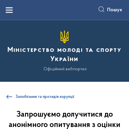
до
основного
Пошук
вмісту
Menu
Міністерство молоді та спорту
України
Офіційний вебпортал
Запобігання та протидія корупції
Запрошуємо долучитися до
анонімного опитування з оцінки