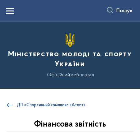
до
основного
Пошук
вмісту
Menu
Міністерство молоді та спорту
України
Офіційний вебпортал
ДП «Спортивний комплекс «Атлет»
Фінансова звітність