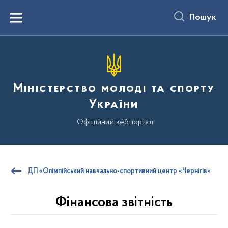
до
основного
Пошук
вмісту
Menu
Міністерство молоді та спорту
України
Офіційний вебпортал
ДП «Олімпійський навчально-спортивний центр «Чернігів»
Фінансова звітність