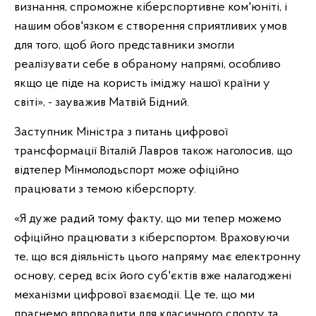
визнання, спроможне кіберспортивне ком'юніті, і
нашим обов'язком є створення сприятливих умов
для того, щоб його представники змогли
реалізувати себе в обраному напрямі, особливо
якщо це піде на користь іміджу нашої країни у
світі», - зауважив Матвій Бідний.
Заступник Міністра з питань цифрової
трансформації Віталій Лавров також наголосив, що
відтепер Мінмолодьспорт може офіційно
працювати з темою кіберспорту.
«Я дуже радий тому факту, що ми тепер можемо
офіційно працювати з кіберспортом. Враховуючи
те, що вся діяльність цього напряму має електронну
основу, серед всіх його суб'єктів вже налагоджені
механізми цифрової взаємодії. Це те, що ми
прагнемо впровадити для класичного спорту та