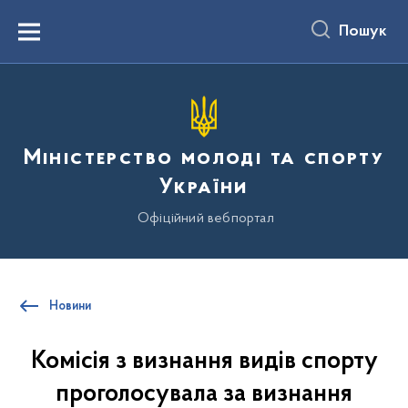
до
основного
Пошук
вмісту
Menu
Міністерство молоді та спорту
України
Офіційний вебпортал
Новини
Комісія з визнання видів спорту
проголосувала за визнання