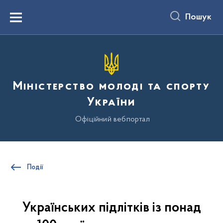
до
основного
Пошук
вмісту
Menu
Міністерство молоді та спорту
України
Офіційний вебпортал
Події
Українських підлітків із понад