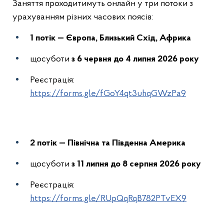
Заняття проходитимуть онлайн у три потоки з
урахуванням різних часових поясів:
1 потік — Європа, Близький Схід, Африка
щосуботи
з 6 червня до 4 липня 2026 року
Реєстрація:
https://forms.gle/fGoY4qt3uhqGWzPa9
2 потік — Північна та Південна Америка
щосуботи
з 11 липня до 8 серпня 2026 року
Реєстрація:
https://forms.gle/RUpQqRqB782PTvEX9