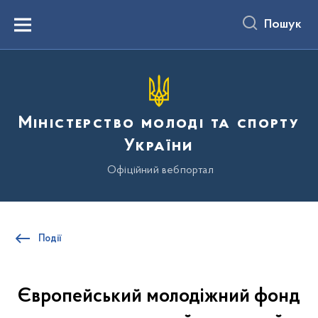
до
основного
Пошук
вмісту
Menu
Міністерство молоді та спорту
України
Офіційний вебпортал
Події
Європейський молодіжний фонд