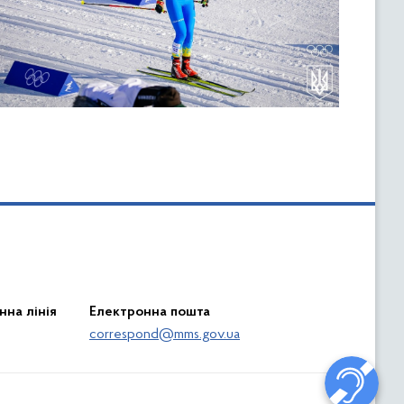
нна лінія
Електронна пошта
correspond@mms.gov.ua