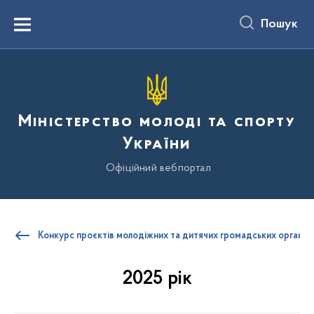
до
основного
Пошук
вмісту
Menu
Міністерство молоді та спорту
України
Офіційний вебпортал
Конкурс проєктів молодіжних та дитячих громадських організа
2025 рік