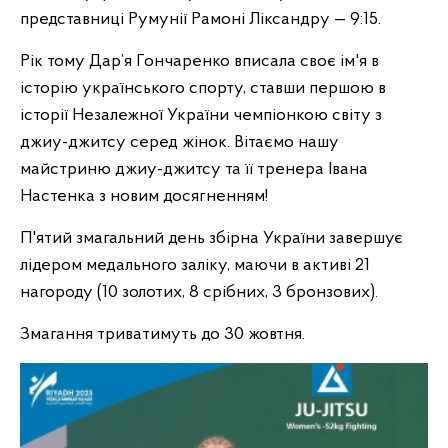
представниці Румунії Рамоні Ліксандру — 9:15.
Рік тому Дар’я Гончаренко вписала своє ім'я в
історію українського спорту, ставши першою в
історії Незалежної України чемпіонкою світу з
джиу-джитсу серед жінок. Вітаємо нашу
майстриню джиу-джитсу та її тренера Івана
Настенка з новим досягненням!
П'ятий змагальний день збірна України завершує
лідером медального заліку, маючи в активі 21
нагороду (10 золотих, 8 срібних, 3 бронзових).
Змагання триватимуть до 30 жовтня.