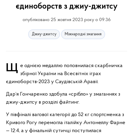
єдиноборств з джиу-джитсу
опубліковано 25 жовтня 2023 року о 09:36
Джиу-джитсу
Міжнародні змагання
Ще однією медаллю поповнилася скарбничка
збірної України на Всесвітніх іграх
єдиноборств-2023 у Саудівській Аравії.
Дар’я Гончаренко здобула «срібло» у змаганнях з
джиу-джитсу в розділі файтинг.
У півфіналі вагової категорії до 52 кг спортсменка з
Кривого Рогу перемогла італійку Антонеллу Фарне
— 12:4, а у фінальній сутичці поступилася