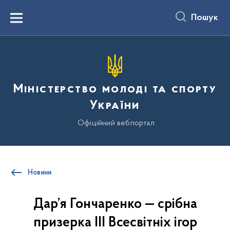
до
основного
Пошук
вмісту
Menu
Міністерство молоді та спорту
України
Офіційний вебпортал
Новини
Дар’я Гончаренко — срібна
призерка ІІІ Всесвітніх ігор