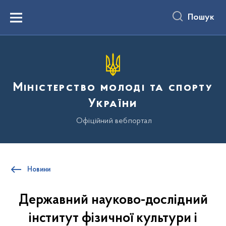
до
основного
Пошук
вмісту
Menu
Міністерство молоді та спорту
України
Офіційний вебпортал
Новини
Державний науково-дослідний
інститут фізичної культури і