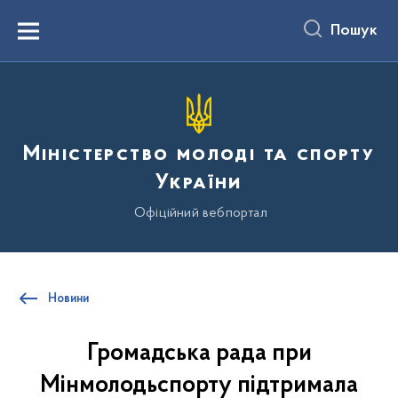
до
основного
Пошук
вмісту
Menu
Міністерство молоді та спорту
України
Офіційний вебпортал
Новини
Громадська рада при
Мінмолодьспорту підтримала