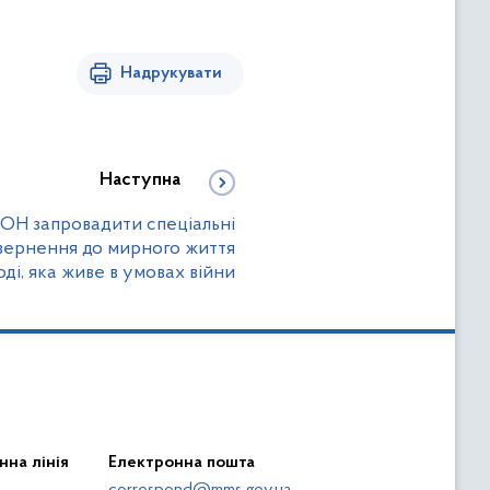
Надрукувати
Наступна
ООН запровадити спеціальні
вернення до мирного життя
ді, яка живе в умовах війни
нна лінія
Електронна пошта
correspond@mms.gov.ua