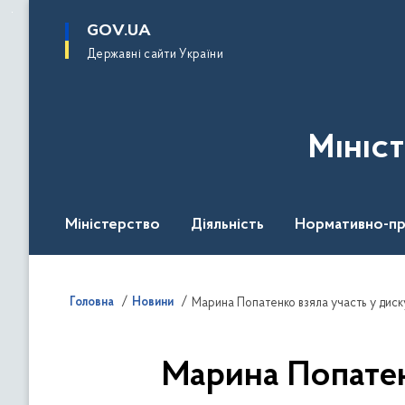
до
основного
GOV.UA
вмісту
Державні сайти України
Мініс
Міністерство
Діяльність
Нормативно-пр
Головна
Новини
Марина Попатенко взяла участь у диск
Марина Попатен