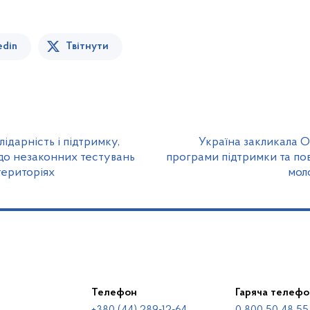
edin
Твітнути
ідарність і підтримку,
Україна закликала 
до незаконних тестувань
програми підтримки та по
територіях
моло
Телефон
Гаряча телефо
+380 (44) 289-12-64
0 800 50 48 55