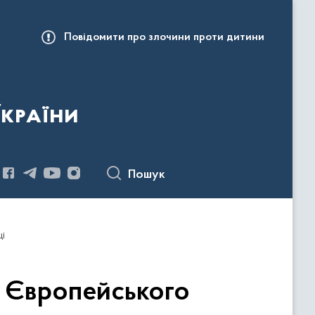
Повідомити про злочини проти дитини
України
Пошук
щі
ї Європейського