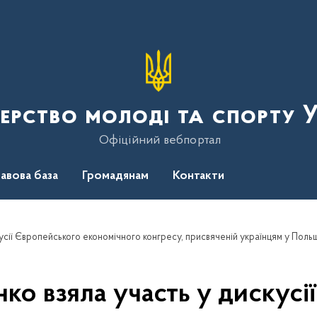
терство молоді та спорту 
Офіційний вебпортал
авова база
Громадянам
Контакти
усії Європейського економічного конгресу, присвяченій українцям у Поль
ко взяла участь у дискусі