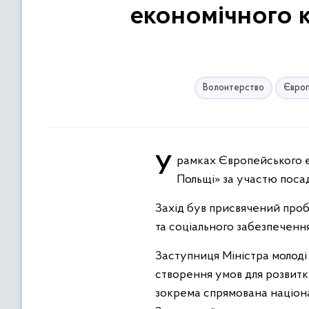
економічного к
Волонтерство
Європ
У рамках Європейського економічного конгресу відбулася окрема панельна дискусія на тему «Українці у
Польщі» за участю посад
Захід був присвячений пробл
та соціального забезпечення
Заступниця Міністра молоді
створення умов для розвитку
зокрема спрямована націона