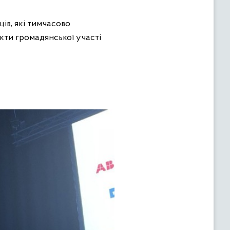
ів, які тимчасово
єкти громадянської участі