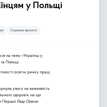
аїнцям у Польщі
ика
Соціальні проєкти
 та Польщі.
пності освіти, ринку праці
ернула увагу на важливість
льного здоров’я, на що
ки Першої Леді Олени