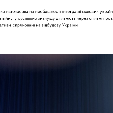
о наголосила на необхідності інтеграції молодих українц
війну, у суспільно значущу діяльність через спільні про
іативи, спрямовані на відбудову України.