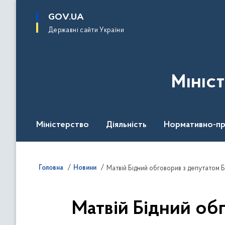
до
основного
GOV.UA
вмісту
Державні сайти України
Мініс
Міністерство
Діяльність
Нормативно-пр
Головна
Новини
Матвій Бідний обговорив з депутатом 
Матвій Бідний об