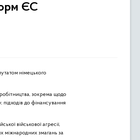
норм ЄС
вробітництва, зокрема щодо
, підходів до фінансування
ької військової агресії,
х міжнародних змагань за