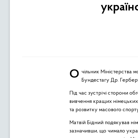
україн
Очільник Міністерства молоді та спорту України Матвій Бідний провів зустріч з депутатом німецького
Бундестагу Др. Гербе
Під час зустрічі сторони о
вивчення кращих німецьких 
та розвитку масового спорт
Матвій Бідний подякував нім
зазначивши, що чимало укра