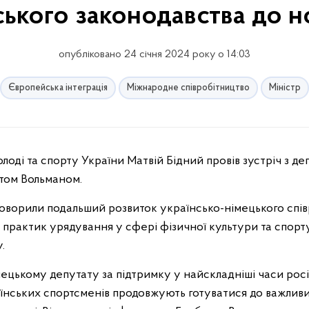
ського законодавства до 
опубліковано 24 січня 2024 року о 14:03
Європейська інтеграція
Міжнародне співробітництво
Міністр
ртом Вольманом.
бговорили подальший розвиток українсько-німецького спі
практик урядування у сфері фізичної культури та спорту
у.
ецькому депутату за підтримку у найскладніші часи російс
їнських спортсменів продовжують готуватися до важливи