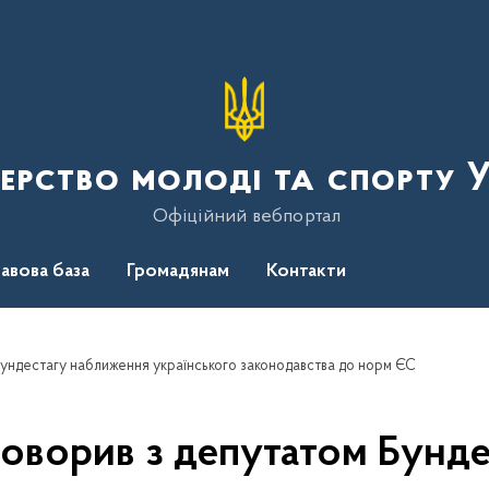
терство молоді та спорту 
Офіційний вебпортал
авова база
Громадянам
Контакти
Бундестагу наближення українського законодавства до норм ЄС
говорив з депутатом Бунд