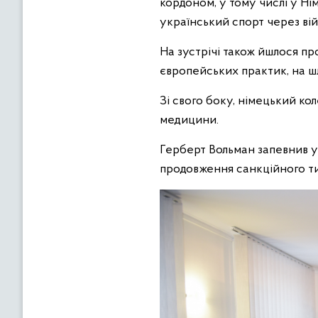
кордоном, у тому числі у Ні
український спорт через вій
На зустрічі також йшлося п
європейських практик, на ш
Зі свого боку, німецький ко
медицини.
Герберт Вольман запевнив у 
продовження санкційного ти