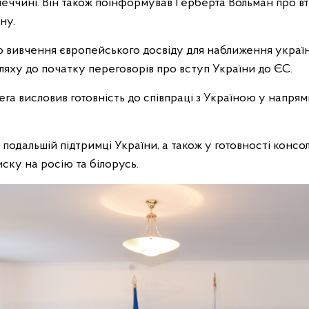
меччині. Він також поінформував Герберта Вольман про вт
ну.
ро вивчення європейського досвіду для наближення украї
ляху до початку переговорів про вступ України до ЄС.
лега висловив готовність до співпраці з Україною у напря
подальшій підтримці України, а також у готовності консол
ску на росію та білорусь.