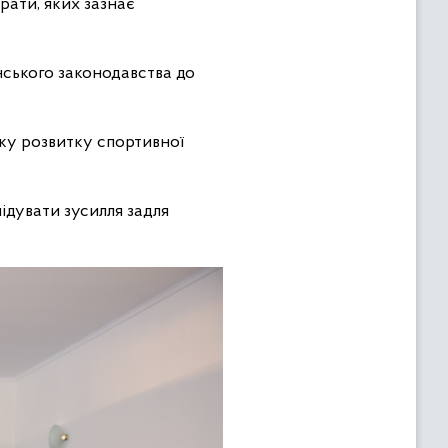
рати, яких зазнає
нського законодавства до
мку розвитку спортивної
ідувати зусилля задля