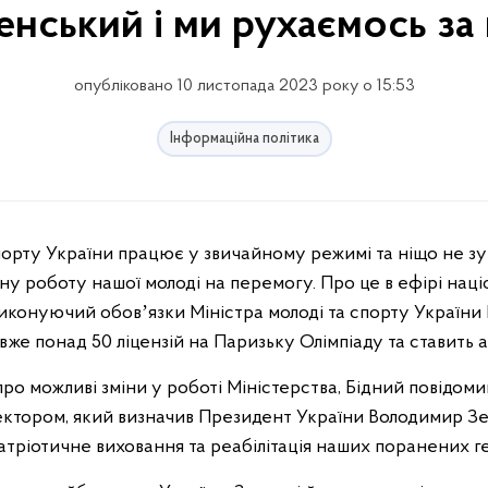
нський і ми рухаємось за
опубліковано 10 листопада 2023 року о 15:53
Інформаційна політика
ивну роботу нашої молоді на перемогу. Про це в ефірі на
иконуючий обовʼязки Міністра молоді та спорту України М
вже понад 50 ліцензій на Паризьку Олімпіаду та ставить а
ро можливі зміни у роботі Міністерства, Бідний повідом
ктором, який визначив Президент України Володимир Зе
атріотичне виховання та реабілітація наших поранених г