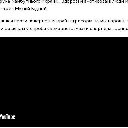
орука майбутнього України. Здорові й вмотивовані люди
уважив Матвій Бідний.
словився проти повернення країн-агресорів на міжнародні 
ти росіянам у спробах використовувати спорт для воєнно