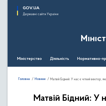
до
основного
GOV.UA
вмісту
Державні сайти України
Мініс
Міністерство
Діяльність
Нормативно-пр
Головна
Новини
Матвій Бідний: У нас є чіткий вектор,
Матвій Бідний: У 