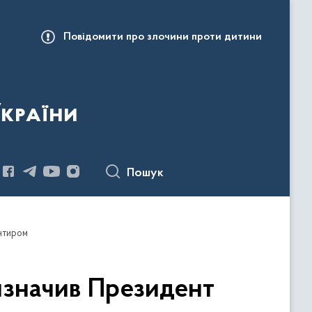
Повідомити про злочини проти дитини
України
Пошук
єнтиром
визначив Президент