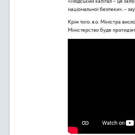
«Людський капітал – це зап
національної безпеки», – за
Крім того, в.о. Міністра ви
Міністерство буде протидія