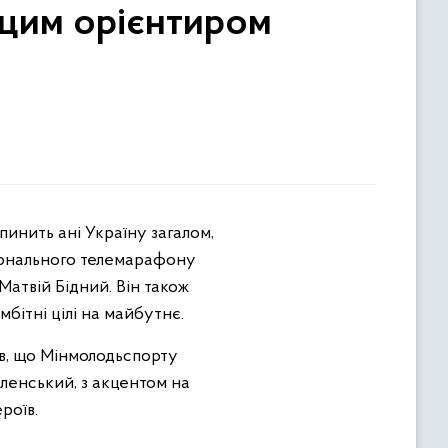
 цим орієнтиром
ціонального телемарафону
атвій Бідний. Він також
мбітні цілі на майбутнє.
ив, що Мінмолодьспорту
ленський, з акцентом на
ероїв.