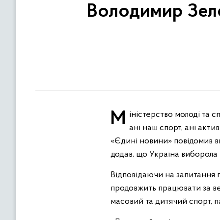
Володимир Зеле
Міністерство молоді та спорту України працює у звичайному режимі та ніщо не зупинить ані Україну загалом,
ані наш спорт, ані акт
«Єдині новини» повідомив в
додав, що Україна виборола 
Відповідаючи на запитання п
продовжить працювати за ве
масовий та дитячий спорт, п