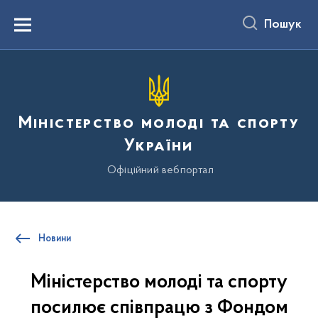
до
основного
Пошук
вмісту
Menu
Міністерство молоді та спорту
України
Офіційний вебпортал
Новини
Міністерство молоді та спорту
посилює співпрацю з Фондом