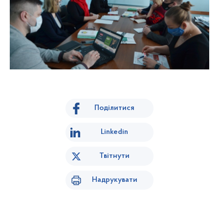
Поділитися
Linkedin
Твітнути
Надрукувати