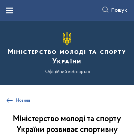
до
основного
Пошук
вмісту
Menu
Міністерство молоді та спорту
України
Офіційний вебпортал
Новини
Міністерство молоді та спорту
України розвиває спортивну