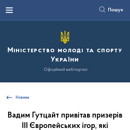
до
основного
Пошук
вмісту
Menu
Міністерство молоді та спорту
України
Офіційний вебпортал
Новини
Вадим Гутцайт привітав призерів
ІІІ Європейських ігор, які