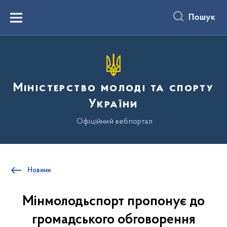
до
основного
Пошук
вмісту
Menu
Міністерство молоді та спорту
України
Офіційний вебпортал
Новини
Мінмолодьспорт пропонує до
громадського обговорення