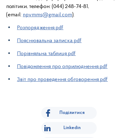
політики, телефон: (044) 248-74-81,
(email:
npvmms@gmail.com
).
Розпорядження.pdf
Пояснювальна записка.pdf
Порівняльна таблиця.pdf
Повідомлення про оприлюднення.pdf
Звіт про проведення обговорення.pdf
Поділитися
Linkedin