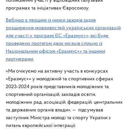
поглибленні участі у відповідних галузевих
програмах та ініціативах Євросоюзу.
Вебінар є першим із низки заходів задля
розширення можливостей українських організацій
для участі у програмі ЄС «Еразмус+», які буде
проведено протягом двох місяців спільно із
Національним офісом «Еразмус+» та іншими
партнерами
.
«Ми очікуємо на активну участь в конкурсах
«Еразмус+» у молодіжній та спортивних сферах
2023-2024 років представників молодіжних та
спортивний організацій, закладів освіти,
молодіжних рад, асоціацій, федерацій; центральних
та державних органів влади», — підсумував
заступник Міністра молоді та спорту України з
питань європейської інтеграції.