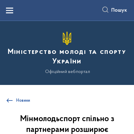
до
основного
Пошук
вмісту
Menu
Міністерство молоді та спорту
України
Офіційний вебпортал
Новини
Мінмолодьспорт спільно з
партнерами розширює