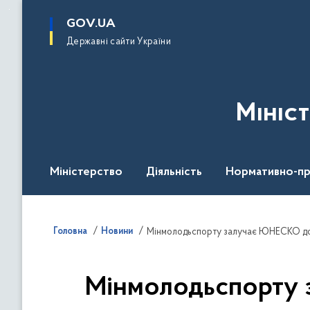
до
основного
GOV.UA
вмісту
Державні сайти України
Мініс
Міністерство
Діяльність
Нормативно-пр
Головна
Новини
Мінмолодьспорту залучає ЮНЕСКО до д
Мінмолодьспорту 