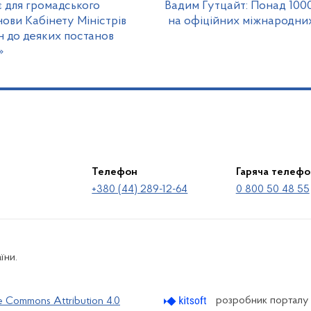
 для громадського
Вадим Гутцайт: Понад 100
ови Кабінету Міністрів
на офіційних міжнародних
н до деяких постанов
»
Телефон
Гаряча телефо
+380 (44) 289-12-64
0 800 50 48 55
їни.
розробник порталу
e Commons Attribution 4.0