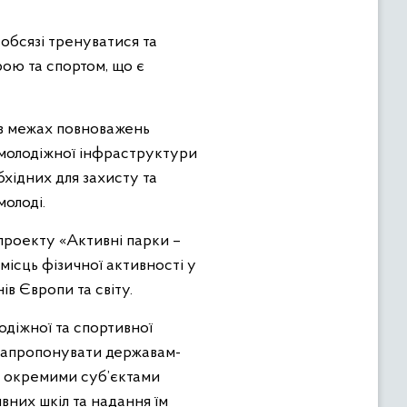
 обсязі тренуватися та
рою та спортом, що є
 в межах повноважень
 молодіжної інфраструктури
бхідних для захисту та
молоді.
проекту «Активні парки –
місць фізичної активності у
в Європи та світу.
одіжної та спортивної
запропонувати державам-
д окремими суб’єктами
вних шкіл та надання їм