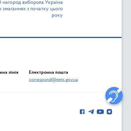
0 нагород виборола Україна
 змаганнях з початку цього
року
нна лінія
Електронна пошта
correspond@mms.gov.ua