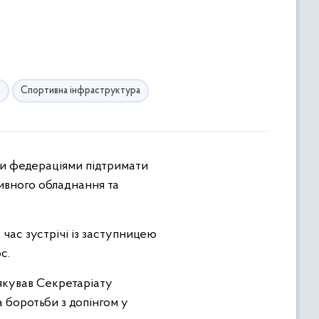
о
Спортивна інфраструктура
ми федераціями підтримати
ивного обладнання та
час зустрічі із заступницею
с.
дякував Секретаріату
 боротьби з допінгом у