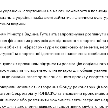
йни українські спортсмени не мають можливості в повному
агань, а українці позбавлені займатися фізичною культу
ожної людини.
ням Міністра Вадима Гутцайта запропонував розглянути
ня фінансових ресурсів для відновлення спортивної та
мки об’єктів інфраструктури як ключових елементів, нео
турної та спортивної ідентичності населення, особливо 
нулося з проханням підтримати реалізацію соціального 
ляхом закупівлі спортивного інвентарю для облаштування 
ння до онлайн-платформи соціального проекту спортсмені
бговорили можливість створення Фонду реконструкції мол
ицтвом Секретаріату ЮНЕСКО та висловили пропозицію 
й внесок або розглянути можливість взяти патронат на
ху для відновлення діяльності спортивних клубів, спорти