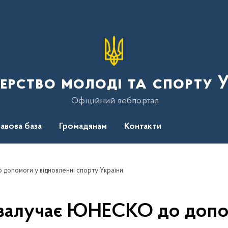
терство молоді та спорту 
Офіційний вебпортал
авова база
Громадянам
Контакти
опомоги у відновленні спорту України
залучає ЮНЕСКО до допом