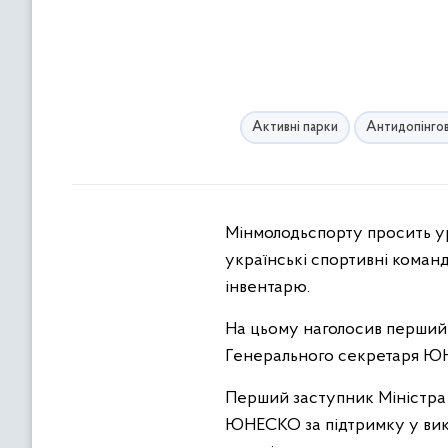
Активні парки
Антидопінгов
Мінмолодьспорту просить
у
українські спортивні коман
інвентарю.
На цьому наголосив перший з
Генерального секретаря ЮНЕ
Перший заступник Міністра 
ЮНЕСКО за підтримку у вико