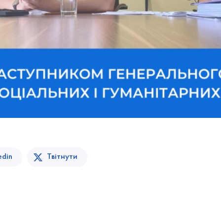
edin
Твітнути