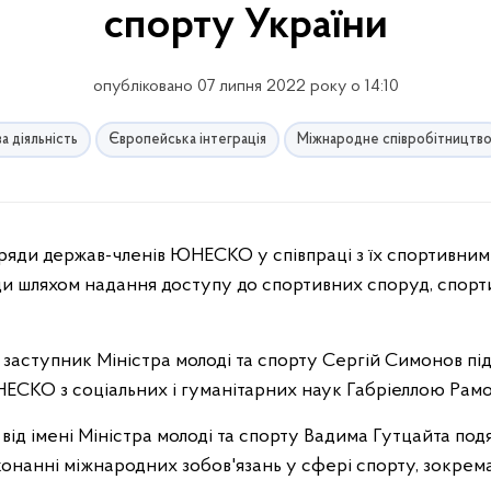
спорту України
опубліковано 07 липня 2022 року о 14:10
а діяльність
Європейська інтеграція
Міжнародне співробітництв
ряди держав-членів ЮНЕСКО у співпраці з їх спортивни
ди шляхом надання доступу до спортивних споруд, спорт
аступник Міністра молоді та спорту Сергій Симонов під 
СКО з соціальних і гуманітарних наук Габріеллою Рамо
від імені Міністра молоді та спорту Вадима Гутцайта по
нанні міжнародних зобов'язань у сфері спорту, зокрема