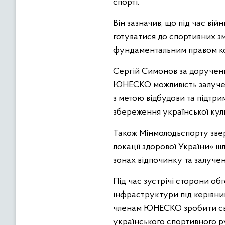
спорті.
Він зазначив, що під час ві
готуватися до спортивних зм
фундаментальним правом к
Сергій Симонов за доручен
ЮНЕСКО можливість залучен
з метою відбудови та підтри
збереження української куль
Також Мінмолодьспорту звер
локації здорової України» ш
зонах відпочинку та залуче
Під час зустрічі сторони о
інфраструктури під керівн
членам ЮНЕСКО зробити сві
українського спортивного ру