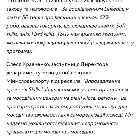
“Розвиток КСВ” привітала учасників випускного
заходу та наголосила: “
За дослідженням LinkedIn, у
світі є 50 тисяч професійних навичок. 57%
роботодавців говорять, що складніше знайти Soft
skills, аніж Hard skills. Тому нам важливо зрозуміти,
які навички покращили учасники/ці завдяки участі у
програмах”.
Олеся Кравченко, заступниця Директора
департаменту молодіжної політики
Мінмолодьспорту підкреслила:
“Впровадження
проєктів Skills Lab учасниками у своїх організаціях
та молодіжних центрах на рівні міста, регіону - це
про партнерство загалом, доступність послуг для
молоді, та можливості для самореалізації молоді. Ми
надаємо можливості підвищити спроможність
працювати для молоді та з молоддю”.