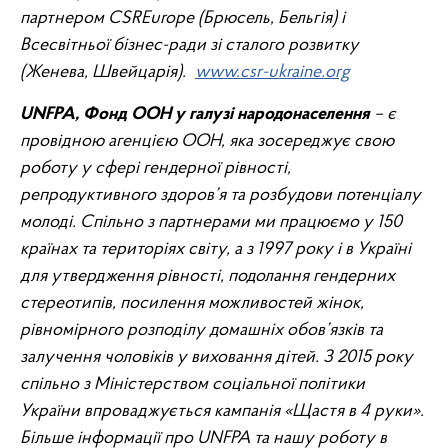
партнером CSREurope (Брюсель, Бельгія) і
Всесвітньої бізнес-ради зі сталого розвитку
(Женева, Швейцарія).
www.csr-ukraine.org
UNFPA, Фонд ООН у галузі народонаселення
– є
провідною агенцією ООН, яка зосереджує свою
роботу у сфері гендерної рівності,
репродуктивного здоров’я та розбудови потенціалу
молоді. Спільно з партнерами ми працюємо у 150
країнах та територіях світу, а з 1997 року і в Україні
для утвердження рівності, подолання гендерних
стереотипів, посилення можливостей жінок,
рівномірного розподілу домашніх обов’язків та
залучення чоловіків у виховання дітей. З 2015 року
спільно з Міністерством соціальної політики
України впроваджується кампанія «Щастя в 4 руки».
Більше інформації про UNFPA та нашу роботу в