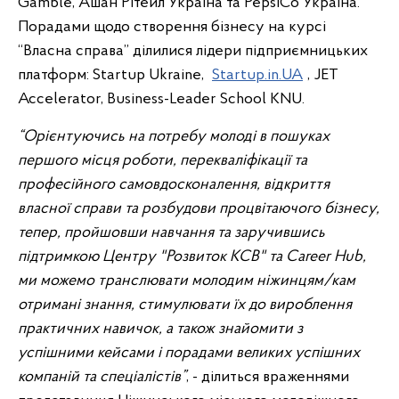
Gamble, Ашан Рітейл Україна та PepsiCo Україна.
Порадами щодо створення бізнесу на курсі
“Власна справа” ділилися лідери підприємницьких
платформ: Startup Ukraine,
Startup.in.UA
, JET
Accelerator, Business-Leader School KNU.
“Орієнтуючись на потребу молоді в пошуках
першого місця роботи, перекваліфікації та
професійного самовдосконалення, відкриття
власної справи та розбудови процвітаючого бізнесу,
тепер, пройшовши навчання та заручившись
підтримкою Центру "Розвиток КСВ" та Career Hub,
ми можемо транслювати молодим ніжинцям/кам
отримані знання, стимулювати їх до вироблення
практичних навичок, а також знайомити з
успішними кейсами і порадами великих успішних
компаній та спеціалістів”
, - ділиться враженнями