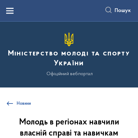
до
основного
Пошук
вмісту
Menu
Міністерство молоді та спорту
України
Офіційний вебпортал
Новини
Молодь в регіонах навчили
власній справі та навичкам