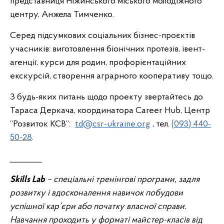
представниця Ніжинського міського молодіжного
центру, Анжела Тимченко.
Серед підсумкових соціальних бізнес-проєктів
учасників: виготовлення біонічних протезів, івент-
агенції, курси для родин, профорієнтаційних
екскурсій, створення аграрного кооперативу тощо.
З будь-яких питань щодо проекту звертайтесь до
Тараса Деркача, координатора Career Hub, Центр
“Розвиток КСВ”:
td@csr-ukraine.org
, тел.
(093) 440-
50-28
.
________
Skills Lab
– спеціальні тренінгові програми, задля
розвитку і вдосконалення навичок побудови
успішної кар’єри або початку власної справи.
Навчання проходить у форматі майстер-класів від