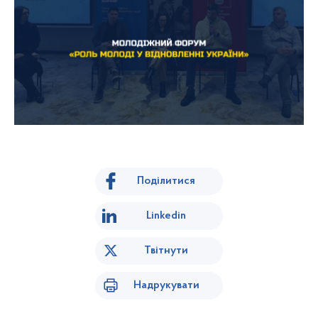
Поділитися
Linkedin
Твітнути
Надрукувати