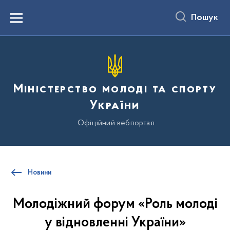
до
основного
Пошук
вмісту
Menu
Міністерство молоді та спорту
України
Офіційний вебпортал
Новини
Молодіжний форум «Роль молоді
у відновленні України»