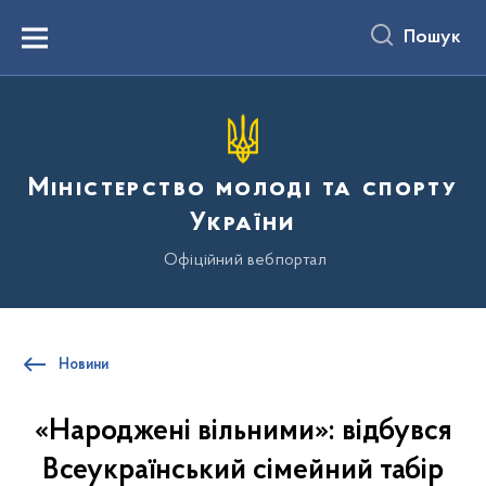
до
основного
Пошук
вмісту
Menu
Міністерство молоді та спорту
України
Офіційний вебпортал
Новини
«Народжені вільними»: відбувся
Всеукраїнський сімейний табір