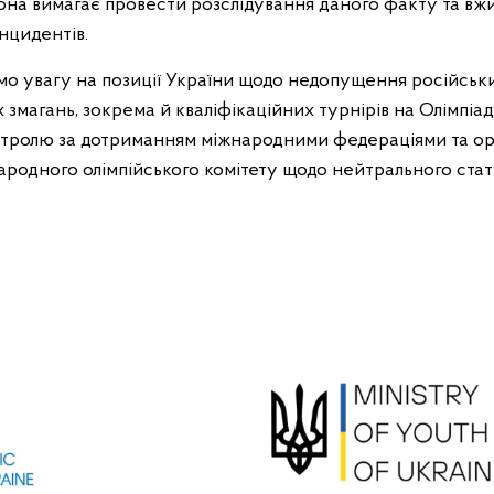
она вимагає провести розслідування даного факту та вжи
нцидентів.
о увагу на позиції України щодо недопущення російськи
змагань, зокрема й кваліфікаційних турнірів на Олімпіад
нтролю за дотриманням міжнародними федераціями та о
родного олімпійського комітету щодо нейтрального стату