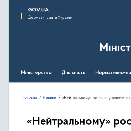
до
основного
GOV.UA
вмісту
Державні сайти України
Мініс
Міністерство
Діяльність
Нормативно-пр
Головна
Новини
«Нейтральному» росіянину включили гі
«Нейтральному» росі