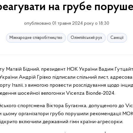
реагувати на грубе поруш
опубліковано 01 травня 2024 року о 18:30
Міжнародне співробітництво
Олімпійський рух
Санкції
України Андрій Грівко підписали спільний лист, адресов
рту Італії, з вимогою провести розслідування щодо інцид
ведення шосейної велогонки Vicenza Bionde-2024.
йського спортсмена Віктора Бугаєнка, допущеного до Vi
и цьому організатори грубо порушили рекомендації МОК,
ідкрито включили державний гімн країни-агресорки.