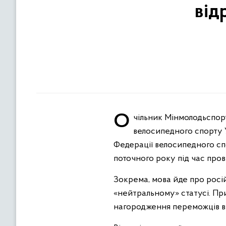
від
Очільник Мінмолодьспорту Матвій Бідний, президент НОК України Вадим Гутцайт та президент Федерації
велосипедного спорту 
Федерації велосипедного спо
поточного року під час про
Зокрема, мова йде про росі
«нейтральному» статусі. Пр
нагородження переможців в