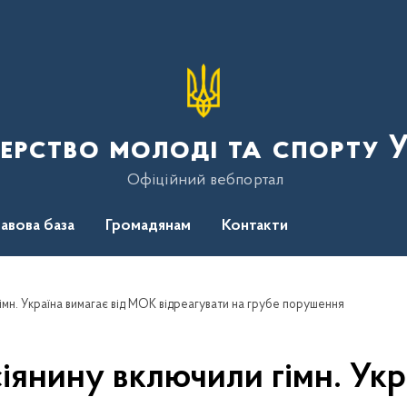
терство молоді та спорту 
Офіційний вебпортал
авова база
Громадянам
Контакти
мн. Україна вимагає від МОК відреагувати на грубе порушення
янину включили гімн. Укр