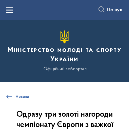
до
основного
Пошук
вмісту
Menu
Міністерство молоді та спорту
України
Офіційний вебпортал
Новини
Одразу три золоті нагороди
чемпіонату Європи з важкої