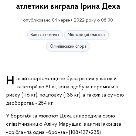
атлетики виграла Ірина Деха
опубліковано 04 червня 2022 року о 08:00
Важка атлетика
Міжнародні змагання
Олімпійський спорт
Нашій спортсменці не було рівних у ваговій
категорії до 81 кг, вона здобула перемоги в
ривку (116 кг), поштовху (138 кг), а також за сумою
двоборства - 254 кг.
У боротьбі за «золото» Деха випередила свою
співвітчизницю Аліну Марущак, в активі якої два
«срібла» та одна «бронза» (108+127+235).