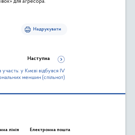
івок» для агресора.
Надрукувати
Наступна
участь: у Києві відбувся IV
ональних меншин (спільнот)
нна лінія
Електронна пошта