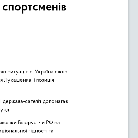
 спортсменів
я Лукашенка, і позиція
ці держава-сателіт допомагає
сурд.
воліки Білорусі чи РФ на
ціональної гідності та