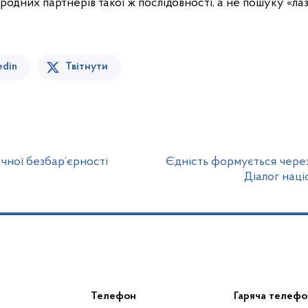
родних партнерів такої ж послідовності, а не пошуку «лаз
edin
Твітнути
чної безбар’єрності
Єдність формується через 
Діалог наці
Телефон
Гаряча телефо