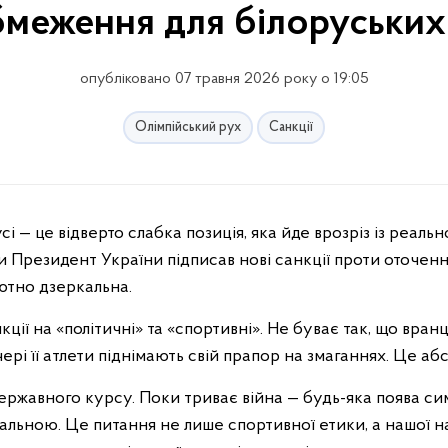
бмеження для білоруських
опубліковано 07 травня 2026 року о 19:05
Олімпійський рух
Санкції
и Президент України підписав нові санкції проти оточенн
ютно дзеркальна.
ції на «політичні» та «спортивні». Не буває так, що вран
ері її атлети піднімають свій прапор на змаганнях. Це аб
ржавного курсу. Поки триває війна — будь-яка поява сим
льною. Це питання не лише спортивної етики, а нашої на