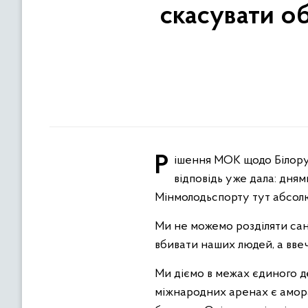
скасувати о
Рішення МОК щодо Білорусі — це відверто слабка позиція, яка йде врозріз із реальною ситуацією. Україна свою
відповідь уже дала: дням
Мінмолодьспорту тут абсол
Ми не можемо розділяти санк
вбивати наших людей, а ввеч
Ми діємо в межах єдиного де
міжнародних аренах є амора