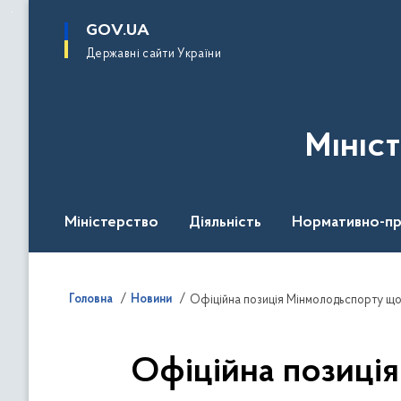
до
основного
GOV.UA
вмісту
Державні сайти України
Мініс
Міністерство
Діяльність
Нормативно-пр
Головна
Новини
Офіційна позиція Мінмолодьспорту що
Офіційна позиці