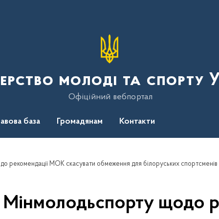
терство молоді та спорту 
Офіційний вебпортал
авова база
Громадянам
Контакти
до рекомендації МОК скасувати обмеження для білоруських спортсменів
я Мінмолодьспорту щодо 