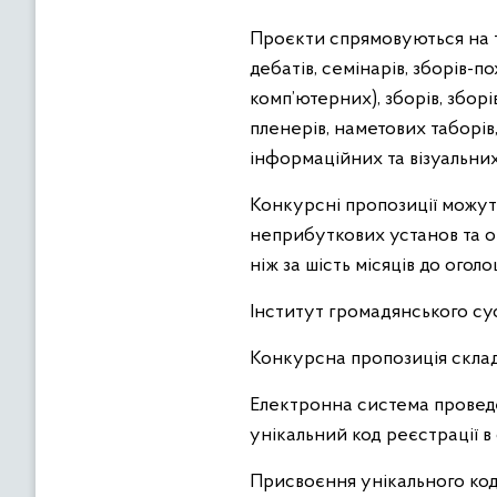
Проєкти спрямовуються на так
дебатів, семінарів, зборів-по
комп’ютерних), зборів, зборі
пленерів, наметових таборів,
інформаційних та візуальних
Конкурсні пропозиції можуть
неприбуткових установ та о
ніж за шість місяців до ого
Інститут громадянського су
Конкурсна пропозиція скла
Електронна система проведе
унікальний код реєстрації в 
Присвоєння унікального код