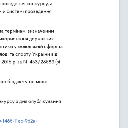
проведення конкурсу, а
ній системі проведення
 та термінам, визначеним
 використання державних
літики у молодіжній сфері та
оді та спорту України від
2016 р. за № 453/28583 (зі
ного бюджету не може
нкурсу з дня опублікування
0-1465-11ec-9d2a-