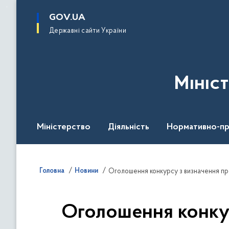
до
основного
GOV.UA
вмісту
Державні сайти України
Мініс
Міністерство
Діяльність
Нормативно-пр
Головна
Новини
Оголошення конкур