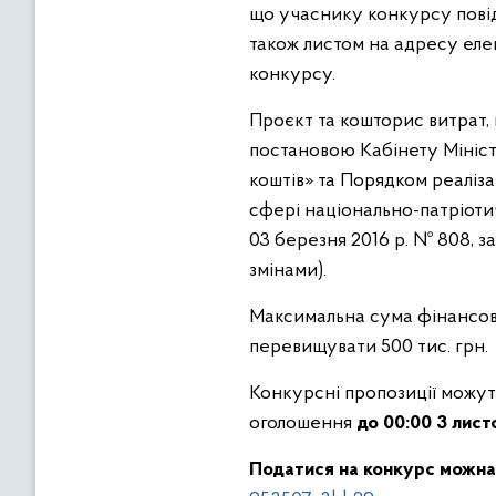
що учаснику конкурсу повід
також листом на адресу еле
конкурсу.
Проєкт та кошторис витрат, 
постановою Кабінету Мініст
коштів» та Порядком реаліза
сфері національно-патріоти
03 березня 2016 р. № 808, з
змінами).
Максимальна сума фінансов
перевищувати 500 тис. грн.
Конкурсні пропозиції можут
оголошення
до
00
:00
3
лист
Податися
на конкурс
можна