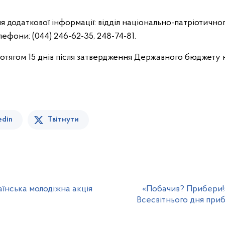
я додаткової інформації: відділ національно-патріотично
лефони: (044) 246-62-35, 248-74-81.
тягом 15 днів після затвердження Державного бюджету н
edin
Твітнути
аїнська молодіжна акція
«Побачив? Прибери!»
Всесвітнього дня при