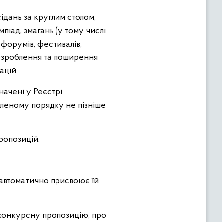
сідань за круглим столом,
імпіад, змагань (у тому числі
, форумів, фестивалів,
 розроблення та поширення
ацій.
начені у Реєстрі
вленому порядку не пізніше
ропозицій.
 автоматично присвоює їй
 конкурсну пропозицію, про