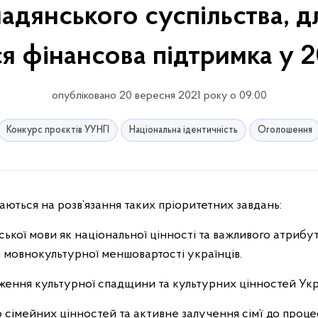
адянського суспільства, дл
я фінансова підтримка у 
опубліковано 20 вересня 2021 року о 09:00
Конкурс проєктів УУНГІ
Національна ідентичність
Оголошення
даються на розв’язання таких пріоритетних завдань:
ької мови як національної цінності та важливого атрибу
я мовнокультурної меншовартості українців.
ження культурної спадщини та культурних цінностей Укр
імейних цінностей та активне залучення сім’ї до проце