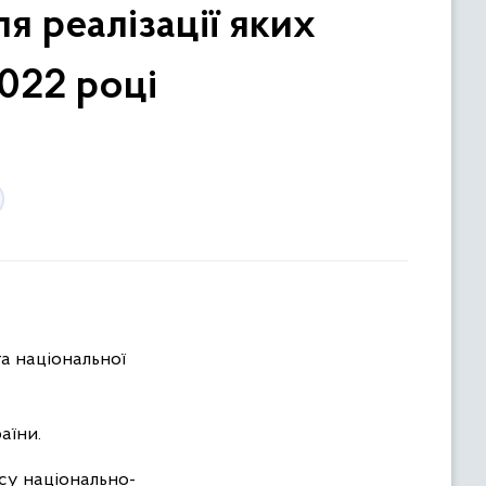
я реалізації яких
2022 році
та національної
аїни.
су національно-