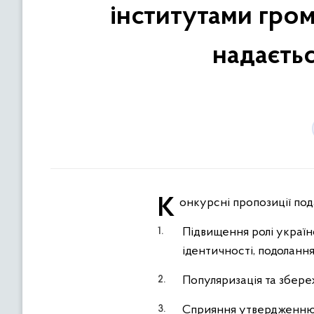
інститутами гром
надаєтьс
Конкурсні пропозиції по
Підвищення ролі українс
ідентичності, подоланн
Популяризація та збере
Сприяння утвердженню с