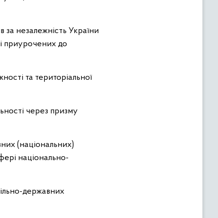
в за незалежність України
лі приурочених до
жності та територіальної
льності через призму
вних (національних)
сфері національно-
пільно-державних