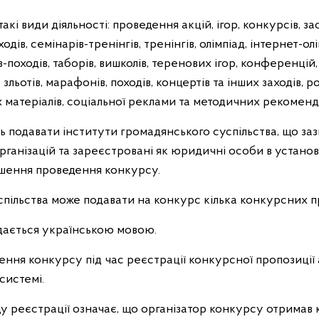
і види діяльності: проведення акцій, ігор, конкурсів, за
ходів, семінарів-тренінгів, тренінгів, олімпіад, інтернет-ол
в-походів, таборів, вишколів, теренових ігор, конференцій
 зльотів, марафонів, походів, концертів та інших заходів,
 матеріалів, соціальної реклами та методичних рекоменд
 подавати інститути громадянського суспільства, що заз
рганізацій та зареєстровані як юридичні особи в устано
лошення проведення конкурсу.
спільства може подавати на конкурс кілька конкурсних п
дається українською мовою.
ння конкурсу під час реєстрації конкурсної пропозиції
системі.
у реєстрації означає, що організатор конкурсу отримав