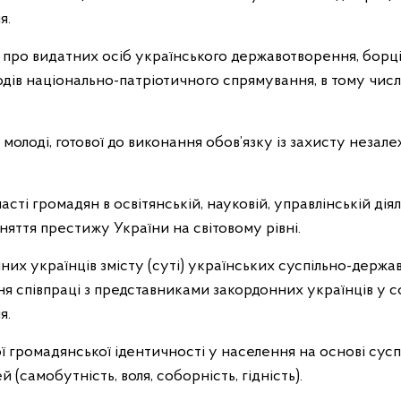
я.
 про видатних осіб українського державотворення, борці
дів національно-патріотичного спрямування, в тому чис
молоді, готової до виконання обов’язку із захисту незале
сті громадян в освітянській, науковій, управлінській дія
няття престижу України на світовому рівні.
их українців змісту (суті) українських суспільно-держа
ня співпраці з представниками закордонних українців у 
я.
 громадянської ідентичності у населення на основі сус
 (самобутність, воля, соборність, гідність).