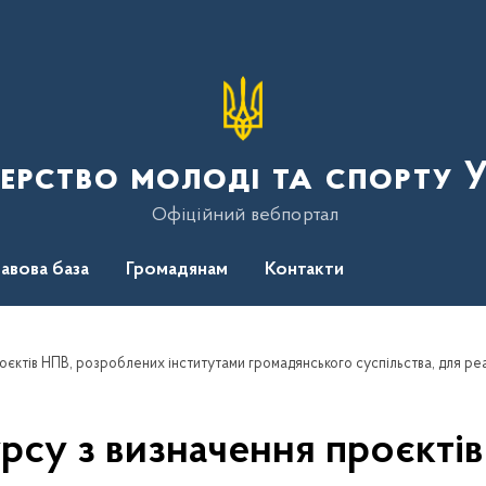
терство молоді та спорту 
Офіційний вебпортал
авова база
Громадянам
Контакти
су з визначення проєкті