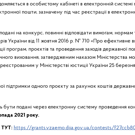
омляється в особистому кабінеті в електронній системі 
ктронної пошти, зазначену під час реєстрації в електрон
подані на конкурс, повинні відповідати вимогам, нормам
рів України від 11 жовтня 2016 р. № 710 «Про ефективне
ції програм, проєктів та проведення заходів державної по
чного виховання, затвердженим наказом Міністерства мол
ареєстрованим у Міністерстві юстиції України 25 березня 
ої підтримки одного проєкту за рахунок коштів держав
ь бути подані через електронну систему проведення ко
опада
202
1
року
.
ТУТ:
https://grants.vzaemo.diia.gov.ua/contests/f27ccb8