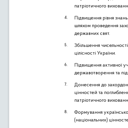
патріотичного вихованн
Підвищення рівня знань
шляхом проведення захо
державних свят.
Збільшення чисельності 
цілісності України.
Підвищення активної уча
державотворення та під
Донесення до закордонн
цінностей та поглиблен
патріотичного вихованн
Формування української
(національних) цінностей