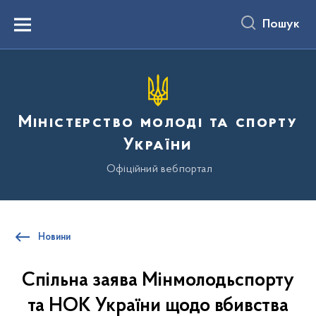
до
основного
Пошук
вмісту
Menu
Міністерство молоді та спорту
України
Офіційний вебпортал
Новини
Спільна заява Мінмолодьспорту
та НОК України щодо вбивства