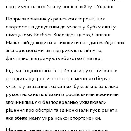
підтримують розвʼязану росією війну в Україні.
Попри звернення української сторони, цих
спортсменів допустили до участі у Кубку світі у
німецькому Котбусі. Внаслідок цього, Світлані
Мальковій доводиться виходити на один майданчик
зі спортсменами, які підтримують війну та,
фактично, підтримують вбивство її матері.
Відома соціологічна теорії «пʼяти рукостискань»
доводить, що російські спортсмени, які беруть
участь у вказаних змаганнях, буквально за кілька
рукостискань повʼязані із російськими воєнними
злочинцями, які безпосередньо ухвалювали
рішення про обстріл та здійснювали пуск ракети,
яка вбила маму української спортсменки.
Ми вчергове наголошуємо, що спортсмени із