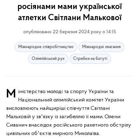
росіянами мами української
атлетки Світлани Малькової
опубліковано 22 березня 2024 року о 14:15
Міжнародне співробітництво
Міжнародні змагання
Олімпійський рух
Стрибки на батуті
Міністерство молоді та спорту України та
Національний олімпійський комітет України
висловлюють найщиріші співчуття Світлані
Мальковій у звʼязку із загибеллю її мами, Олени
Сиванич внаслідок російського ракетного обстрілу
цивільних обʼєктів мирного Миколаїва.