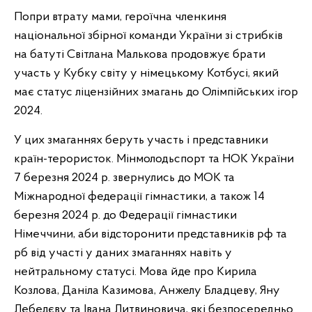
Попри втрату мами, героїчна членкиня
національної збірної команди України зі стрибків
на батуті Світлана Малькова продовжує брати
участь у Кубку світу у німецькому Котбусі, який
має статус ліцензійних змагань до Олімпійських ігор
2024.
У цих змаганнях беруть участь і представники
країн-терористок. Мінмолодьспорт та НОК України
7 березня 2024 р. звернулись до МОК та
Міжнародної федерації гімнастики, а також 14
березня 2024 р. до Федерації гімнастики
Німеччини, аби відсторонити представників рф та
рб від участі у даних змаганнях навіть у
нейтральному статусі. Мова йде про Кирила
Козлова, Даніла Казимова, Анжелу Бладцеву, Яну
Лебедєву та Івана Литвиновича, які безпосередньо