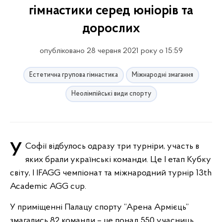
гімнастики серед юніорів та
дорослих
опубліковано 28 червня 2021 року о 15:59
Естетична групова гімнастика
Міжнародні змагання
Неолімпійські види спорту
У Софії відбулось одразу три турніри, участь в
яких брали українські команди. Це І етап Кубку
світу, І IFAGG чемпіонат та міжнародний турнір 13th
Academic AGG cup.
У приміщенні Палацу спорту “Арена Армієць”
змагались 82 команди – це понад 550 учасниць