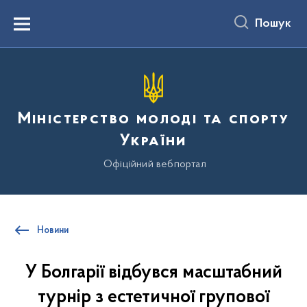
до
основного
Пошук
вмісту
Menu
Міністерство молоді та спорту
України
Офіційний вебпортал
Новини
У Болгарії відбувся масштабний
турнір з естетичної групової