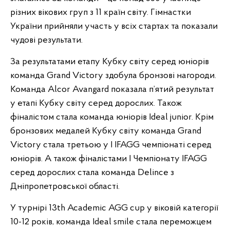
різних вікових груп з 11 країн світу. Гімнастки
України прийняли участь у всіх стартах та показали
чудові результати.
За результатами етапу Кубку світу серед юніорів
команда Grand Victory здобула бронзові нагороди.
Команда Alcor Avangard показала п’ятий результат
у етапі Кубку світу серед дорослих. Також
фіналістом стала команда юніорів Ideal junior. Крім
бронзових медалей Кубку світу команда Grand
Victory стала третьою у І IFAGG чемпіонаті серед
юніорів. А також фіналістами І Чемпіонату IFAGG
серед дорослих стала команда Delince з
Дніпропетровської області.
У турнірі 13th Academic AGG cup у віковій категорії
10-12 років, команда Ideal smile стала переможцем