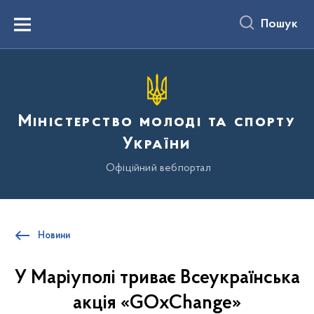
до
основного
Пошук
вмісту
Menu
Міністерство молоді та спорту
України
Офіційний вебпортал
Новини
У Маріуполі триває Всеукраїнська
акція «GOxChange»