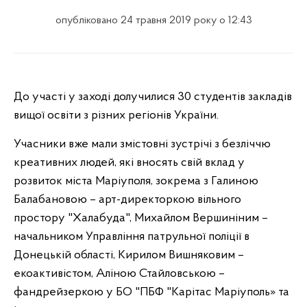
опубліковано 24 травня 2019 року о 12:43
До участі у заході долучилися 30 студентів закладів
вищої освіти з різних регіонів України.
Учасники вже мали змістовні зустрічі з безліччю
креативних людей, які вносять свій вклад у
розвиток міста Маріуполя, зокрема з Галиною
Балабановою – арт-директоркою вільного
простору "Халабуда", Михайлом Вершиніним –
начальником Управління патрульної поліції в
Донецькій області, Кирилом Вишняковим –
екоактивістом, Аліною Стайловською –
фандрейзеркою у БО "ПБФ "Карітас Маріуполь» та