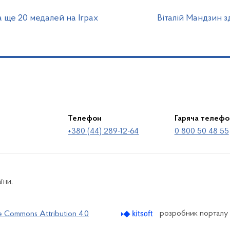
а ще 20 медалей на Іграх
Віталій Мандзин з
Телефон
Гаряча телефо
+380 (44) 289-12-64
0 800 50 48 55
їни.
розробник порталу
e Commons Attribution 4.0