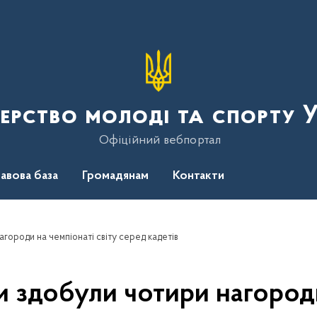
терство молоді та спорту 
Офіційний вебпортал
авова база
Громадянам
Контакти
агороди на чемпіонаті світу серед кадетів
и здобули чотири нагороди