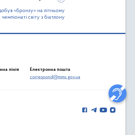
добув «бронзу» на літньому
чемпіонаті світу з біатлону
нна лінія
Електронна пошта
correspond@mms.gov.ua