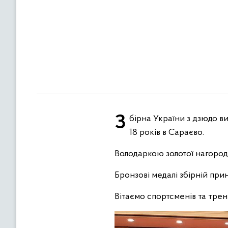
Збірна України з дзюдо виборола одну золоту та три бронзові медалі на чемпіонаті світу серед спортсменів до
18 років в Сараєво.
Володаркою золотої нагороди
Бронзові медалі збірній прин
Вітаємо спортсменів та тре