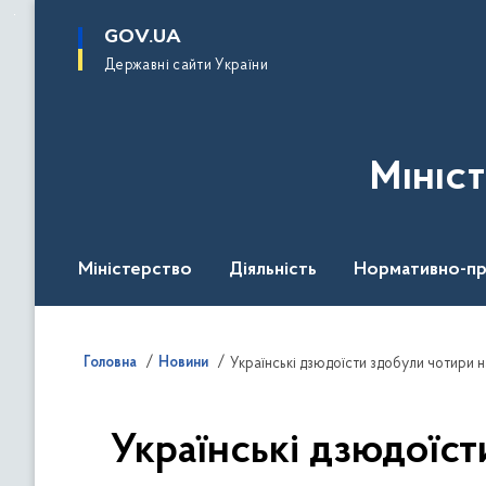
до
основного
GOV.UA
вмісту
Державні сайти України
Мініс
Міністерство
Діяльність
Нормативно-пр
Головна
Новини
Українські дзюдоїсти здобули чотири н
Українські дзюдоїст