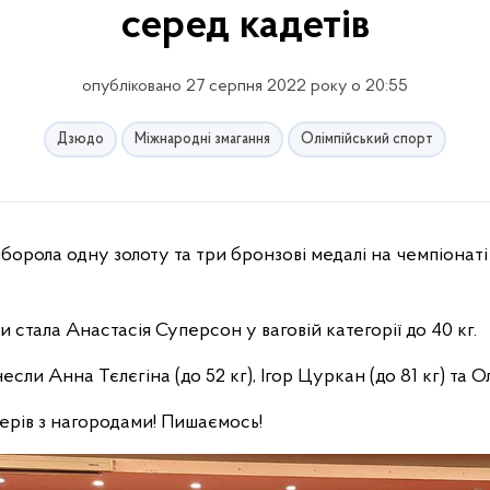
серед кадетів
опубліковано 27 серпня 2022 року о 20:55
Дзюдо
Міжнародні змагання
Олімпійський спорт
 стала Анастасія Суперсон у ваговій категорії до 40 кг.
если Анна Тєлєгіна (до 52 кг), Ігор Цуркан (до 81 кг) та О
нерів з нагородами! Пишаємось!