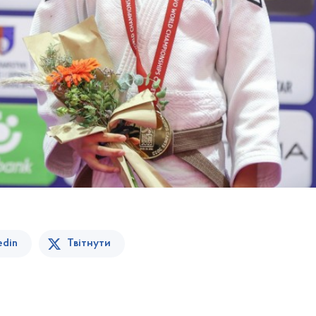
edin
Твітнути