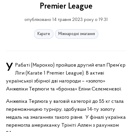
Premier League
опубліковано 14 травня 2023 року о 19:31
Карате
Міжнародні змагання
У Рабаті (Марокко) пройшов другий етап Прем’єр
Ліги (Karate 1 Premier League). В активі
української збірної дві нагороди – «золото»
Анжеліки Терлюги та «бронза» Еліни Сєлємєнєвої.
Анжеліка Терлюга у ваговій категорії до 55 кг стала
переможницею турніру, здобувши 14-ту золоту
медаль на змаганнях такого рівня. У фіналі українка
перемогла американку Трініті Аллен з рахунком