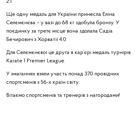
2:1.
Ще одну медаль для України принесла Еліна
Селємєнєва – у вазі до 68 кг здобула бронзу. У
поєдинку за третє місце вона здолала Садіа
Бечирович з Хорватії 4:0.
Для Селємєнєвої це друга в кар’єрі медаль турнірів
Karate 1 Premier League.
У змаганнях взяли участь понад 370 провідних
спортсменів з 56-х країн світу.
Вітаємо спортсменів та тренерів з нагородами!