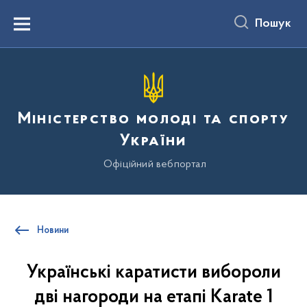
до
основного
Пошук
вмісту
Menu
Міністерство молоді та спорту
України
Офіційний вебпортал
Новини
Українські каратисти вибороли
дві нагороди на етапі Karate 1