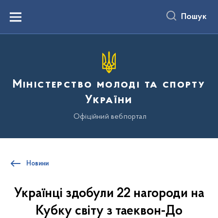
до
основного
Пошук
вмісту
Menu
Міністерство молоді та спорту
України
Офіційний вебпортал
Новини
Українці здобули 22 нагороди на
Кубку світу з таеквон-До