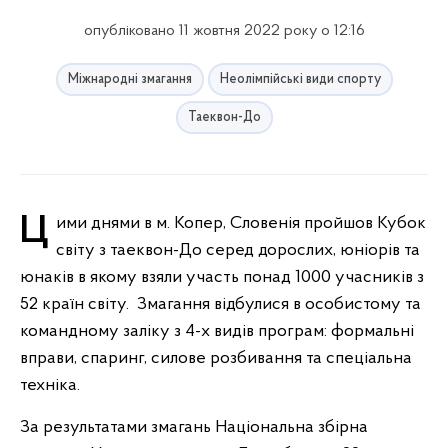
опубліковано 11 жовтня 2022 року о 12:16
Міжнародні змагання
Неолімпійські види спорту
Таеквон-До
Цими днями в м. Копер, Словенія пройшов Кубок
світу з таеквон-До серед дорослих, юніорів та
юнаків в якому взяли участь понад 1000 учасників з
52 країн світу. Змагання відбулися в особистому та
командному заліку з 4-х видів програм: формальні
вправи, спаринг, силове розбивання та спеціальна
техніка.
За результатами змагань Національна збірна