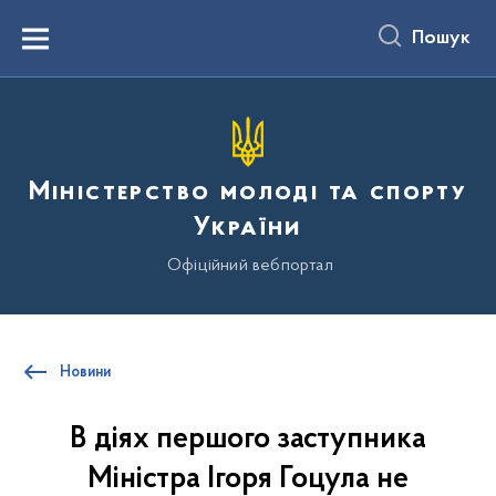
до
основного
Пошук
вмісту
Menu
Міністерство молоді та спорту
України
Офіційний вебпортал
Новини
В діях першого заступника
Міністра Ігоря Гоцула не