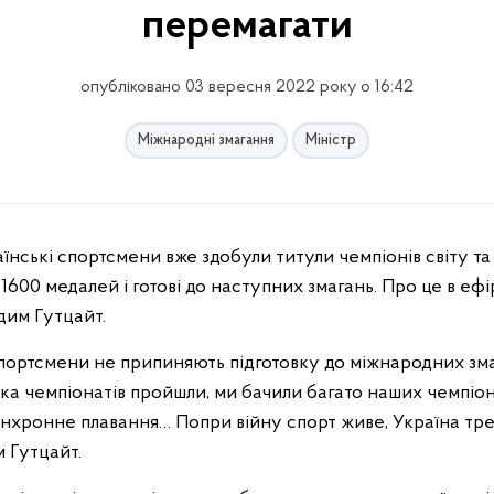
перемагати
опубліковано 03 вересня 2022 року о 16:42
Міжнародні змагання
Міністр
1600 медалей і готові до наступних змагань. Про це в ефі
дим Гутцайт.
спортсмени не припиняють підготовку до міжнародних зма
лька чемпіонатів пройшли, ми бачили багато наших чемпіон
инхронне плавання… Попри війну спорт живе, Україна трен
 Гутцайт.