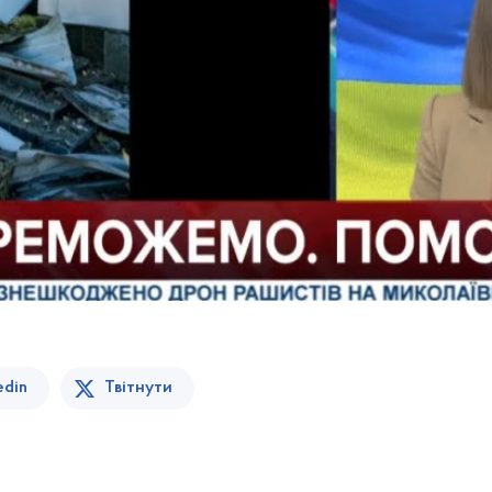
edin
Твітнути