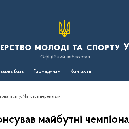
терство молоді та спорту 
Офіційний вебпортал
авова база
Громадянам
Контакти
іонати світу: Ми готові перемагати
нсував майбутні чемпіонат