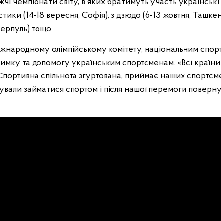
чі чемпіонати світу, в яких братимуть участь українськ
тики (14-18 вересня, Софія), з дзюдо (6-13 жовтня, Ташке
верпуль) тощо.
жнародному олімпійському комітету, національним спор
дтримку та допомогу українським спортсменам. «Всі краї
Спортивна спільнота згуртована, приймає наших спортсме
ували займатися спортом і після нашої перемоги поверну