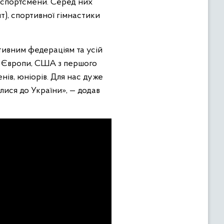
і спортсмени. Серед них
нт), спортивної гімнастики
тивним федераціям та усій
ни Європи, США з першого
нів, юніорів. Для нас дуже
лися до України», — додав