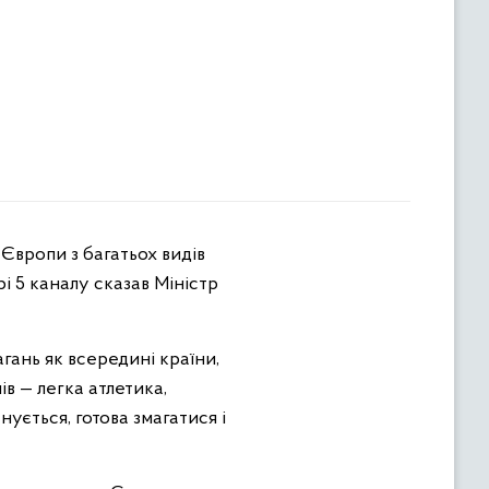
рі 5 каналу сказав Міністр
гань як всередині країни,
ів — легка атлетика,
ується, готова змагатися і