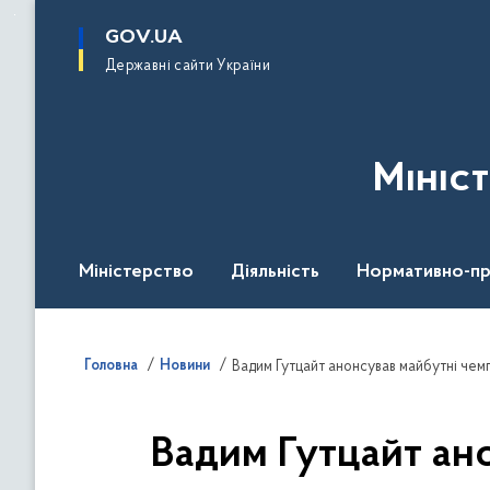
до
основного
GOV.UA
вмісту
Державні сайти України
Мініс
Міністерство
Діяльність
Нормативно-пр
Головна
Новини
Вадим Гутцайт анонсував майбутні чемп
Вадим Гутцайт ано