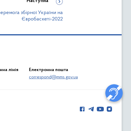
Наступна
перемога збірної України на
Євробаскеті-2022
нна лінія
Електронна пошта
correspond@mms.gov.ua