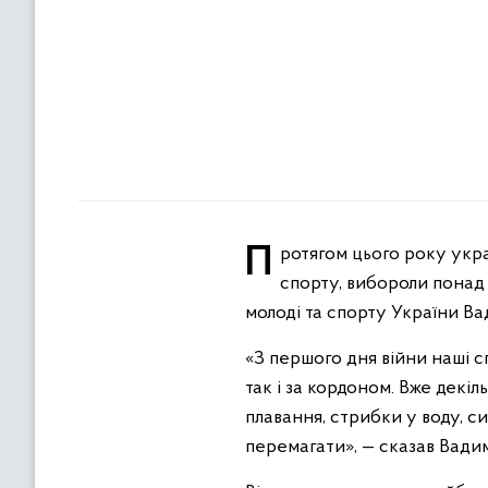
Протягом цього року українські спортсмени вже здобули титули чемпіонів світу та Європи з багатьох видів
спорту, вибороли понад 
молоді та спорту України Ва
«З першого дня війни наші 
так і за кордоном. Вже декі
плавання, стрибки у воду, с
перемагати», — сказав Вадим