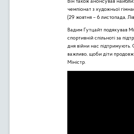
Він також анонсував найближ
чемпіонат з художньої гімнас
(29 жовтня – 6 листопада, Лі
Вадим Гутцайт подякував Мі
спортивній спільноті за пі
дня війни нас підтримують. 
важливо, щоби діти продовж
Міністр.