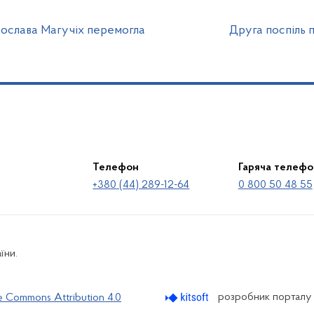
рослава Магучіх перемогла
Друга поспіль 
Телефон
Гаряча телефо
+380 (44) 289-12-64
0 800 50 48 55
їни.
розробник порталу
e Commons Attribution 4.0