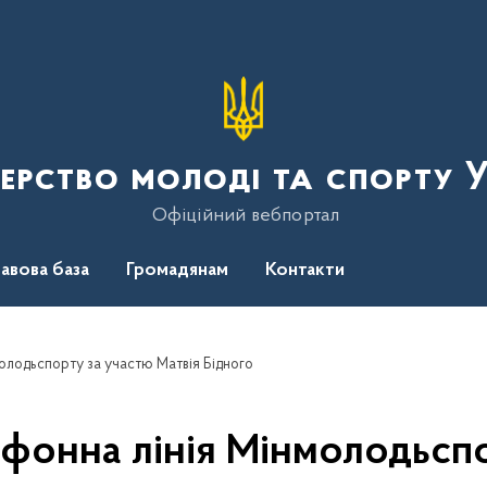
терство молоді та спорту 
Офіційний вебпортал
авова база
Громадянам
Контакти
олодьспорту за участю Матвія Бідного
ефонна лінія Мінмолодьспо