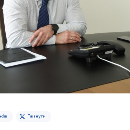
edin
Твітнути