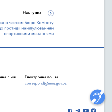
Наступна
рано членом Бюро Комітету
о протидії маніпулюванням
спортивними змаганнями
нна лінія
Електронна пошта
correspond@mms.gov.ua