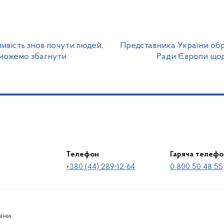
ливість знов почути людей,
Представника України об
 можемо збагнути
Ради Європи щод
Телефон
Гаряча телефо
+380 (44) 289-12-64
0 800 50 48 55
їни.