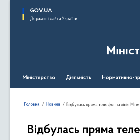
до
основного
GOV.UA
вмісту
Державні сайти України
Мініс
Міністерство
Діяльність
Нормативно-пр
Головна
Новини
Відбулась пряма телефонна лінія Мінм
Відбулась пряма тел