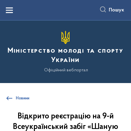
до
основного
Пошук
вмісту
Menu
Міністерство молоді та спорту
України
Офіційний вебпортал
Новини
Відкрито реєстрацію на 9-й
Всеукраїнський забіг «Шаную