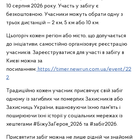
10 серпня 2026 року. Участь у забігу є
безкоштовною. Учасники можуть обрати одну з
трьох дистанцій — 2 км, 5 км або 10 км.
Цьогоріч кожен регіон або місто, що долучається
до ініціативи, самостійно організовує реєстрацію
учасників. Зареєструватися для участі в забігу в
Києві можна за
посиланням:
https://timer.newrun.com.ua/event/22
2
.
Традиційно кожен учасник присвячує свій забіг
одному із загиблих чи померлих Захисників або
Захисниць України, вшановуючи їхню пам'ять і
поширюючи їхні історії у соціальних мережах із
хештегами #БіжуЗаГероя_2026 та #забіг2026.
Присвятити забіг можна не лише рідній чи знайомій