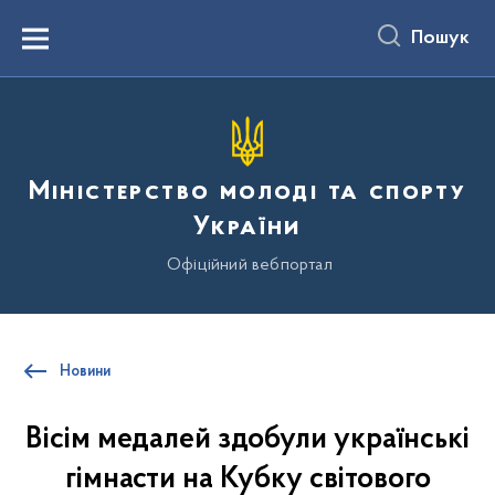
до
основного
Пошук
вмісту
Menu
Міністерство молоді та спорту
України
Офіційний вебпортал
Новини
Вісім медалей здобули українські
гімнасти на Кубку світового