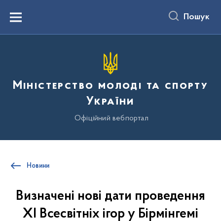
до
основного
Пошук
вмісту
Menu
Міністерство молоді та спорту
України
Офіційний вебпортал
Новини
Визначені нові дати проведення
XI Всесвітніх ігор у Бірмінгемі