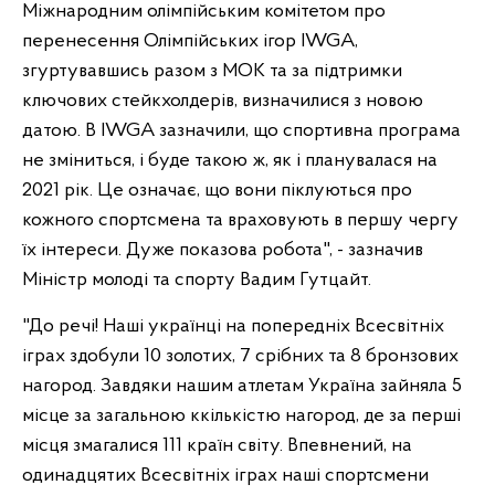
Міжнародним олімпійським комітетом про
перенесення Олімпійських ігор IWGA,
згуртувавшись разом з МОК та за підтримки
ключових стейкхолдерів, визначилися з новою
датою. В IWGA зазначили, що спортивна програма
не зміниться, і буде такою ж, як і планувалася на
2021 рік. Це означає, що вони піклуються про
кожного спортсмена та враховують в першу чергу
їх інтереси. Дуже показова робота", - зазначив
Міністр молоді та спорту Вадим Гутцайт.
"До речі! Наші українці на попередніх Всесвітніх
іграх здобули 10 золотих, 7 срібних та 8 бронзових
нагород. Завдяки нашим атлетам Україна зайняла 5
місце за загальною ккількістю нагород, де за перші
місця змагалися 111 країн світу. Впевнений, на
одинадцятих Всесвітніх іграх наші спортсмени