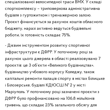
спеціалізованої велосипедної траси ВМХ. У складі
спорткомплексу – триповерхова адміністративна
будівля з гуртожитком і тренажерною залою.
Проєкт фінансується за рахунок коштів обласного
бюджету, наразі активно ведуться будівельні
роботи, їх готовність складає 75%.
- Дієвим інструментом розвитку спортивної
інфраструктури є ДФРР. У поточному році за
рахунок цього джерела в області реалізовувано 7
проєктів: це 3 об’єкти «Великого будівництва»,
будівництво учбового корпусу Коледжу, також
капітальні ремонти палаців спорту в містах Білицьке
і Білозерське, будівлі КДЮСШ № 2 у місті
Маріуполь. У поточному році зазначені проєкти з
ДФРР було профінансовано на 106,8 мільйонів
гривень, що складає 23% загального обсягу для