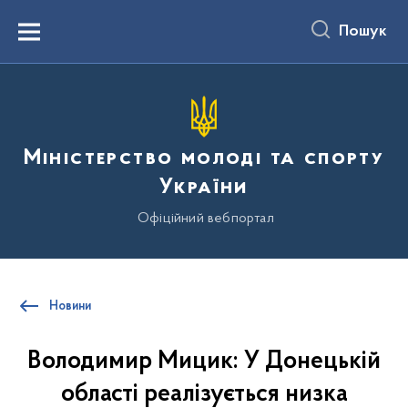
до
основного
Пошук
вмісту
Menu
Міністерство молоді та спорту
України
Офіційний вебпортал
Новини
Володимир Мицик: У Донецькій
області реалізується низка