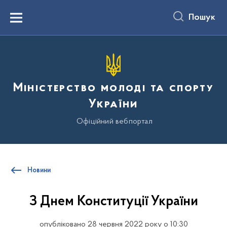
до
основного
Пошук
вмісту
Menu
Міністерство молоді та спорту
України
Офіційний вебпортал
Новини
З Днем Конституції України
опубліковано 28 червня 2022 року о 10:30