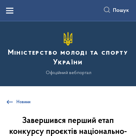
до
основного
Пошук
вмісту
Menu
Міністерство молоді та спорту
України
Офіційний вебпортал
Новини
Завершився перший етап
конкурсу проєктів національно-