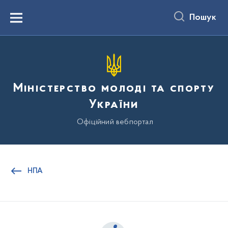
до
основного
Пошук
вмісту
Menu
Міністерство молоді та спорту
України
Офіційний вебпортал
НПА