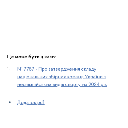
Це може бути цікаво:
№ 7787 - Про затвердження складу
національних збірних команд України з
неолімпійських видів спорту на 2024 рік
Додаток.pdf