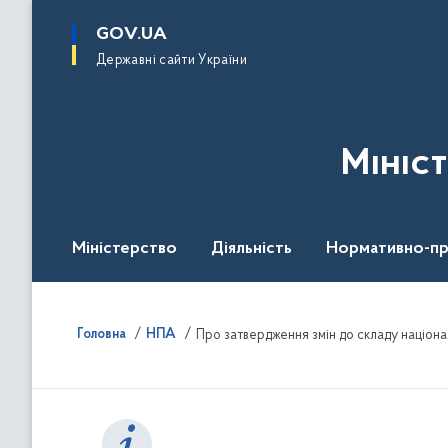
до
основного
GOV.UA
вмісту
Державні сайти України
Мініс
Міністерство
Діяльність
Нормативно-пр
Головна
НПА
Про затвердження змін до cкладу націонал