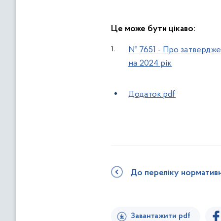
Це може бути цікаво:
№ 7651 - Про затвердже
на 2024 рік
Додаток.pdf
До переліку норматив
Завантажити pdf