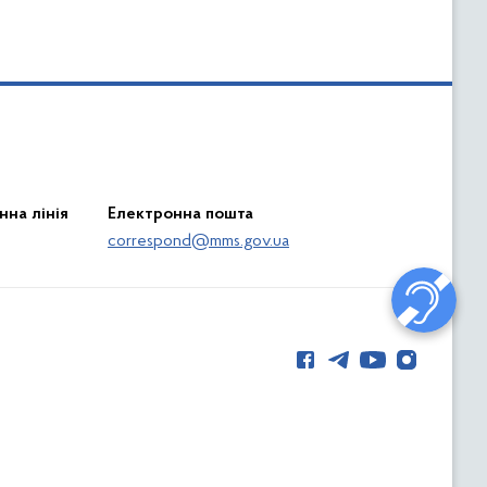
нна лінія
Електронна пошта
correspond@mms.gov.ua